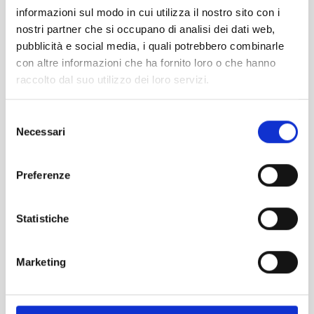
informazioni sul modo in cui utilizza il nostro sito con i
nostri partner che si occupano di analisi dei dati web,
pubblicità e social media, i quali potrebbero combinarle
con altre informazioni che ha fornito loro o che hanno
DOGA ERGOGREEN TRIOFLEX
raccolto dal suo utilizzo dei loro servizi.
MANUALE FAGGIO
Selezione
Necessari
del
consenso
Preferenze
Statistiche
Marketing
la serie trioflex è disponibile nei
modelli fisso, manuale, elettrico,
elettrico easy move. sia nelle misure
[...]