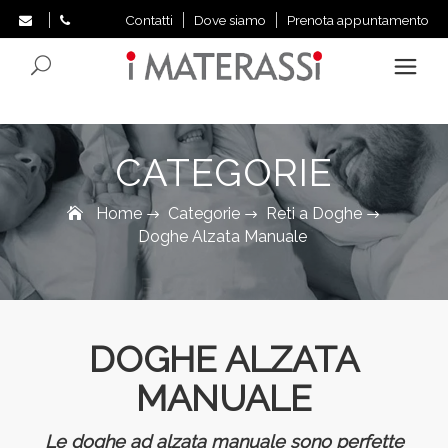
Contatti
Dove siamo
Prenota appuntamento
Search
CATEGORIE
Home
Categorie
Reti a Doghe
Doghe Alzata Manuale
DOGHE ALZATA
MANUALE
Le doghe ad alzata manuale sono perfette